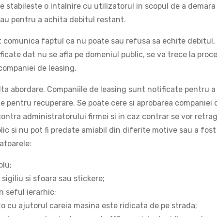
 stabileste o intalnire cu utilizatorul in scopul de a demara
sau pentru a achita debitul restant.
icat comunica faptul ca nu poate sau refusa sa echite debitul,
ficate dat nu se afla pe domeniul public, se va trece la proc
companiei de leasing.
alta abordare. Companiile de leasing sunt notificate pentru a 
e pentru recuperare. Se poate cere si aprobarea companiei 
contra administratorului firmei si in caz contrar se vor retra
c si nu pot fi predate amiabil din diferite motive sau a fost
atoarele:
blu;
 sigiliu si sfoara sau stickere;
 seful ierarhic;
 cu ajutorul careia masina este ridicata de pe strada;