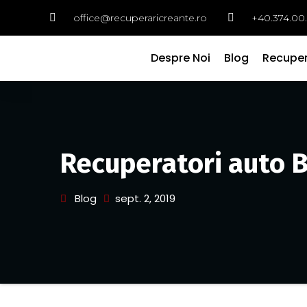
office@recuperaricreante.ro
+40.374.00
Despre Noi
Blog
Recuper
Recuperatori auto B
Blog
sept. 2, 2019