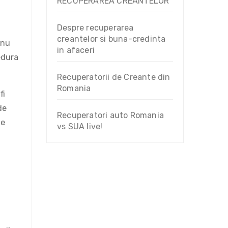
RECUPERAREA CREANTELOR
Despre recuperarea
creantelor si buna-credinta
 nu
in afaceri
edura
Recuperatorii de Creante din
Romania
fi
de
Recuperatori auto Romania
ge
vs SUA live!