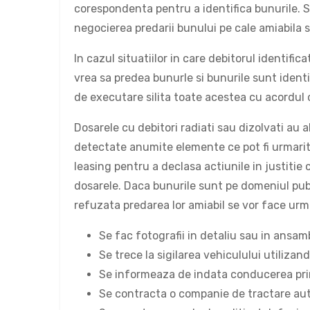
corespondenta pentru a identifica bunurile. Se
negocierea predarii bunului pe cale amiabila 
In cazul situatiilor in care debitorul identif
vrea sa predea bunurle si bunurile sunt identi
de executare silita toate acestea cu acordul 
Dosarele cu debitori radiati sau dizolvati au 
detectate anumite elemente ce pot fi urmarit
leasing pentru a declasa actiunile in justitie 
dosarele. Daca bunurile sunt pe domeniul publi
refuzata predarea lor amiabil se vor face urm
Se fac fotografii in detaliu sau in ansam
Se trece la sigilarea vehiculului utilizand
Se informeaza de indata conducerea prin
Se contracta o companie de tractare auto