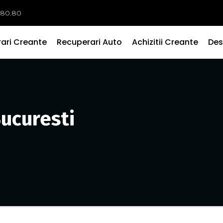
.80.80
ari Creante
Recuperari Auto
Achizitii Creante
Des
ucuresti