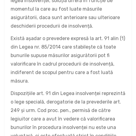
legea insolvenței, soluția diferă în funcție de
momentul la care au fost luate măsurile
asigurătorii, daca sunt anterioare sau ulterioare
deschiderii procedurii de insolvență.
Există așadar o prevedere expresă la art. 91 alin (1)
din Legea nr. 85/2014 care stabilește că toate
bunurile supuse măsurilor asigurătorii pot fi
valorificare în cadrul procedurii de insolvență,
indiferent de scopul pentru care a fost luată
măsura.
Dispozițiile art. 91 din Legea insolvenței reprezintă
o lege specială, derogatorie de la prevederile art.
249 și urm. Cod proc. pen., permisă de către
legiuitor care a avut în vedere că valorificarea
bunurilor în procedura insolvenței nu este una
voluntară, ci este efectuată strict în condițiile