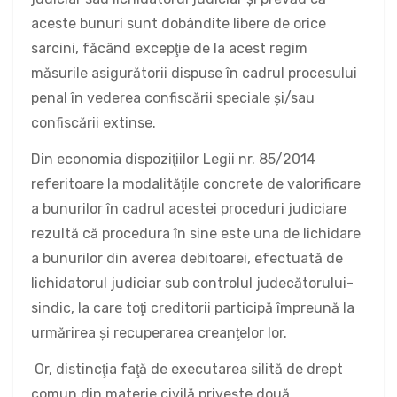
aceste bunuri sunt dobândite libere de orice
sarcini, făcând excepţie de la acest regim
măsurile asigurătorii dispuse în cadrul procesului
penal în vederea confiscării speciale şi/sau
confiscării extinse.
Din economia dispoziţiilor Legii nr. 85/2014
referitoare la modalităţile concrete de valorificare
a bunurilor în cadrul acestei proceduri judiciare
rezultă că procedura în sine este una de lichidare
a bunurilor din averea debitoarei, efectuată de
lichidatorul judiciar sub controlul judecătorului-
sindic, la care toţi creditorii participă împreună la
urmărirea şi recuperarea creanţelor lor.
Or, distincţia faţă de executarea silită de drept
comun din materie civilă priveşte două