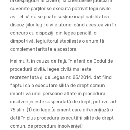
la despăgubirile civile şi la cheltuielile judiciare
cuvenite părţilor se execută potrivit legii civile,
astfel că nu se poate susţine inaplicabilitatea
dispoziţiilor legii civile atunci când acestea vin în
concurs cu dispoziţii din legea penală, ci
dimpotrivă, legiuitorul stabileşte o anumită
complementaritate a acestora.
Mai mult, în cauza de faţă, în afară de Codul de
procedură civilă, legea civilă mai este
reprezentată şi de Legea nr. 85/2014, dat fiind
faptul că o executare silită de drept comun
împotriva unei persoane aflate în procedura
insolvenţei este suspendată de drept, potrivit art.
75 alin. (1) din lege (element care diferenţiază o
dată în plus procedura executării silite de drept
comun, de procedura insolvenţei).