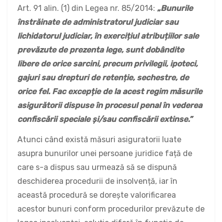
Art. 91 alin. (1) din Legea nr. 85/2014:
„
Bunurile
înstrăinate de administratorul judiciar sau
lichidatorul judiciar, în exercițiul atribuțiilor sale
prevăzute de prezenta lege, sunt dobândite
libere de orice sarcini, precum privilegii, ipoteci,
gajuri sau drepturi de retenție, sechestre, de
orice fel. Fac excepție de la acest regim măsurile
asigurătorii dispuse în procesul penal în vederea
confiscării speciale și/sau confiscării extinse.”
Atunci când există măsuri asiguratorii luate
asupra bunurilor unei persoane juridice față de
care s-a dispus sau urmează să se dispună
deschiderea procedurii de insolvență, iar în
această procedură se dorește valorificarea
acestor bunuri conform procedurilor prevăzute de