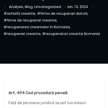
Analysis
,
Blog
,
Uncategorized
ian. 13, 2024
#achizitii creante
,
#firma de recuperari datorii
,
#firme de recuperari creante
,
#recuperarea creantelor in Romania
,
#recuperari creante
,
#recuperatori creante Romania
Art. 494 Cod procedură penală
Față de persoana juridică se pot lua măsuri