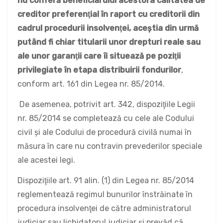
nu conferă beneficiarului acestora calitatea de
creditor preferenţial în raport cu creditorii din
cadrul procedurii insolvenţei, aceştia din urmă
putând fi chiar titularii unor drepturi reale sau
ale unor garanţii care îi situează pe poziţii
privilegiate în etapa distribuirii fondurilor
,
conform art. 161 din Legea nr. 85/2014.
De asemenea, potrivit art. 342, dispoziţiile Legii
nr. 85/2014 se completează cu cele ale Codului
civil şi ale Codului de procedură civilă numai în
măsura în care nu contravin prevederilor speciale
ale acestei legi.
Dispoziţiile art. 91 alin. (1) din Legea nr. 85/2014
reglementează regimul bunurilor înstrăinate în
procedura insolvenţei de către administratorul
judiciar sau lichidatorul judiciar şi prevăd că