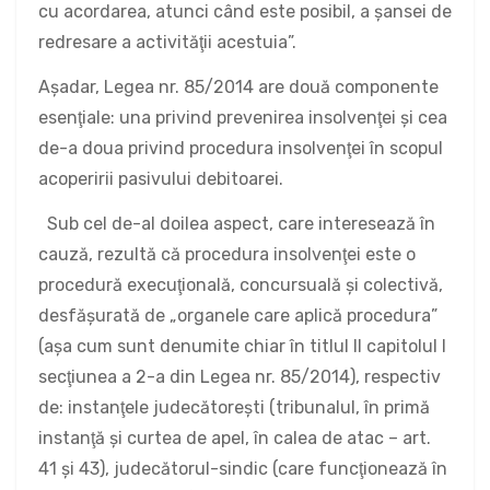
cu acordarea, atunci când este posibil, a şansei de
redresare a activităţii acestuia”.
Aşadar, Legea nr. 85/2014 are două componente
esenţiale: una privind prevenirea insolvenţei şi cea
de-a doua privind procedura insolvenţei în scopul
acoperirii pasivului debitoarei.
Sub cel de-al doilea aspect, care interesează în
cauză, rezultă că procedura insolvenţei este o
procedură execuţională, concursuală şi colectivă,
desfăşurată de „organele care aplică procedura”
(aşa cum sunt denumite chiar în titlul II capitolul I
secţiunea a 2-a din Legea nr. 85/2014), respectiv
de: instanţele judecătoreşti (tribunalul, în primă
instanţă şi curtea de apel, în calea de atac – art.
41 şi 43), judecătorul-sindic (care funcţionează în