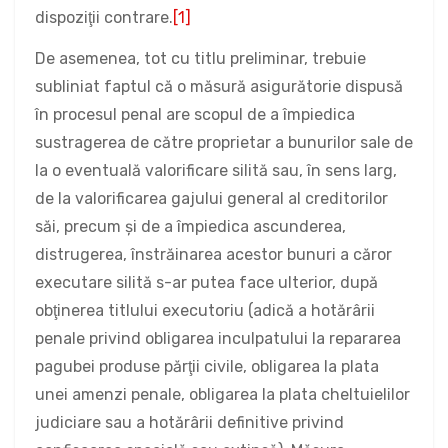
dispoziţii contrare.
[1]
De asemenea, tot cu titlu preliminar, trebuie
subliniat faptul că o măsură asigurătorie dispusă
în procesul penal are scopul de a împiedica
sustragerea de către proprietar a bunurilor sale de
la o eventuală valorificare silită sau, în sens larg,
de la valorificarea gajului general al creditorilor
săi, precum şi de a împiedica ascunderea,
distrugerea, înstrăinarea acestor bunuri a căror
executare silită s-ar putea face ulterior, după
obţinerea titlului executoriu (adică a hotărârii
penale privind obligarea inculpatului la repararea
pagubei produse părţii civile, obligarea la plata
unei amenzi penale, obligarea la plata cheltuielilor
judiciare sau a hotărârii definitive privind