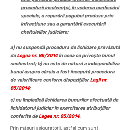
procedurii insolvenței, în vederea confiscării
speciale, a reparării pagubei produse prin
infracțiune sau a garantării executării
cheltuielilor judiciare:
a) nu suspendă procedura de lichidare prevăzută
de
Legea nr. 85/2014
în ceea ce privește bunul
sechestrat; b) nu este de natură a indisponibiliza
bunul asupra căruia a fost începută procedura
de valorificare conform dispozițiilor
Legii nr.
85/2014
;
c) nu împiedică lichidarea bunurilor efectuată de
lichidatorul judiciar în exercitarea atribuțiilor
conferite de
Legea nr. 85/2014
.
Prin măsuri asiguratorii, astfel cum sunt