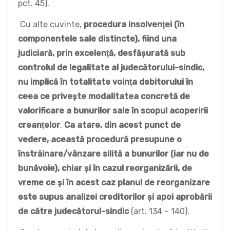
pct. 45).
Cu alte cuvinte,
procedura insolvenţei (în
componentele sale distincte), fiind una
judiciară, prin excelenţă, desfăşurată sub
controlul de legalitate al judecătorului-sindic,
nu implică în totalitate voinţa debitorului în
ceea ce priveşte modalitatea concretă de
valorificare a bunurilor sale în scopul acoperirii
creanţelor
.
Ca atare, din acest punct de
vedere, această procedură presupune o
înstrăinare/vânzare silită a bunurilor (iar nu de
bunăvoie), chiar şi în cazul reorganizării, de
vreme ce şi în acest caz planul de reorganizare
este supus analizei creditorilor şi apoi aprobării
de către judecătorul-sindic
(art. 134 – 140).