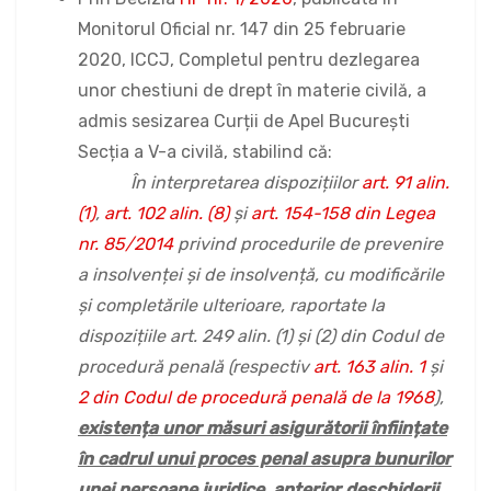
Monitorul Oficial nr. 147 din 25 februarie
2020, ICCJ, Completul pentru dezlegarea
unor chestiuni de drept în materie civilă, a
admis sesizarea Curții de Apel București
Secția a V-a civilă, stabilind că:
În interpretarea dispozițiilor
art. 91 alin.
(1)
,
art. 102 alin. (8)
și
art. 154-158 din Legea
nr. 85/2014
privind procedurile de prevenire
a insolvenței și de insolvență, cu modificările
și completările ulterioare, raportate la
dispozițiile
art. 249 alin. (1)
și
(2) din Codul de
procedură penală
(respectiv
art. 163 alin. 1
și
2 din Codul de procedură penală de la 1968
)
,
existența unor măsuri asigurătorii înființate
în cadrul unui proces penal asupra bunurilor
unei persoane juridice, anterior deschiderii