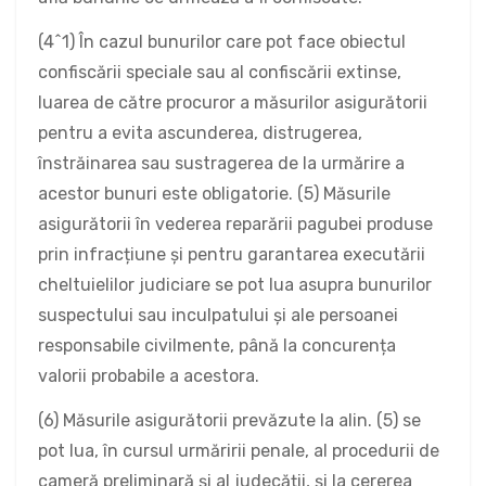
(4^1) În cazul bunurilor care pot face obiectul
confiscării speciale sau al confiscării extinse,
luarea de către procuror a măsurilor asigurătorii
pentru a evita ascunderea, distrugerea,
înstrăinarea sau sustragerea de la urmărire a
acestor bunuri este obligatorie. (5) Măsurile
asigurătorii în vederea reparării pagubei produse
prin infracțiune și pentru garantarea executării
cheltuielilor judiciare se pot lua asupra bunurilor
suspectului sau inculpatului și ale persoanei
responsabile civilmente, până la concurența
valorii probabile a acestora.
(6) Măsurile asigurătorii prevăzute la alin. (5) se
pot lua, în cursul urmăririi penale, al procedurii de
cameră preliminară și al judecății, și la cererea