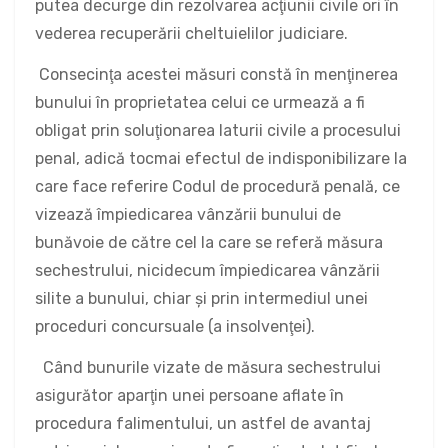
putea decurge din rezolvarea acţiunii civile ori în
vederea recuperării cheltuielilor judiciare.
Consecinţa acestei măsuri constă în menţinerea
bunului în proprietatea celui ce urmează a fi
obligat prin soluţionarea laturii civile a procesului
penal, adică tocmai efectul de indisponibilizare la
care face referire Codul de procedură penală, ce
vizează împiedicarea vânzării bunului de
bunăvoie de către cel la care se referă măsura
sechestrului, nicidecum împiedicarea vânzării
silite a bunului, chiar şi prin intermediul unei
proceduri concursuale (a insolvenţei).
Când bunurile vizate de măsura sechestrului
asigurător aparţin unei persoane aflate în
procedura falimentului, un astfel de avantaj