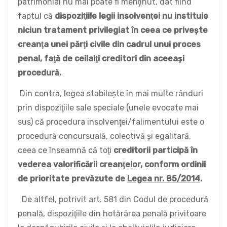
patrimonial nu mai poate fi menţinut, dat fiind
faptul că
dispoziţiile legii insolvenţei nu instituie
niciun tratament privilegiat în ceea ce priveşte
creanţa unei părţi civile din cadrul unui proces
penal, faţă de ceilalţi creditori din aceeaşi
procedură.
Din contră, legea stabileşte în mai multe rânduri
prin dispoziţiile sale speciale (unele evocate mai
sus) că procedura insolvenţei/falimentului este o
procedură concursuală, colectivă şi egalitară,
ceea ce înseamnă că toţi
creditorii participă în
vederea valorificării creanţelor, conform ordinii
de prioritate prevăzute de
Legea nr. 85/2014
.
De altfel, potrivit art. 581 din Codul de procedură
penală, dispoziţiile din hotărârea penală privitoare