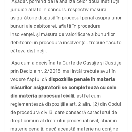
Aşadar, pornind de la analiza celor două instituţii
juridice aflate în concurs, respectiv măsura
asigurătorie dispusă în procesul penal asupra unor
bunuri ale debitoarei, aflată în procedura
insolvenţei, şi măsura de valorificare a bunurilor
debitoarei în procedura insolvenţei, trebuie făcute
câteva distincţii.
Aşa cum a decis Înalta Curte de Casaţie şi Justiţie
prin Decizia nr. 2/2018, mai întâi trebuie avut în
vedere faptul că
dispoziţiile penale în materia
măsurilor asigurătorii se completează cu cele
din materia procesual civilă
, astfel cum
reglementează dispoziţiile art. 2 alin. (2) din Codul
de procedură civilă, care consacră caracterul de
drept comun al dreptului procesual civil, chiar în
materie penală, dacă această materie nu conţine