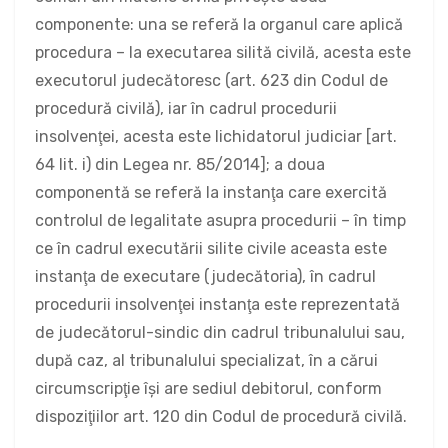
componente: una se referă la organul care aplică
procedura – la executarea silită civilă, acesta este
executorul judecătoresc (art. 623 din Codul de
procedură civilă), iar în cadrul procedurii
insolvenţei, acesta este lichidatorul judiciar [art.
64 lit. i) din Legea nr. 85/2014]; a doua
componentă se referă la instanţa care exercită
controlul de legalitate asupra procedurii – în timp
ce în cadrul executării silite civile aceasta este
instanţa de executare (judecătoria), în cadrul
procedurii insolvenţei instanţa este reprezentată
de judecătorul-sindic din cadrul tribunalului sau,
după caz, al tribunalului specializat, în a cărui
circumscripţie îşi are sediul debitorul, conform
dispoziţiilor art. 120 din Codul de procedură civilă.