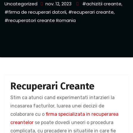
Uncategorized
nov. 12, 2023
#achizitii creante
,
#firma de recuperari datorii
,
#recuperari creante
,
#recuperatori creante Romania
Recuperari Creante
Stim ca atunci cand experimentati intarzieri la
incasarea facturilor, luarea unei decizii de
colaborare cu o
firma specializata in recuperarea
creantelor
se poate dovedi uneori o procedura
complicata, cu precadere in situatiile in care fie