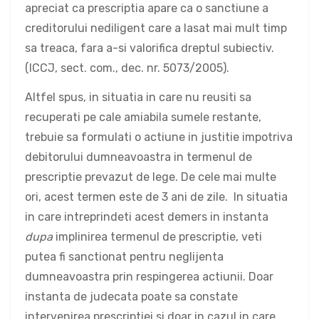
apreciat ca prescriptia apare ca o sanctiune a
creditorului nediligent care a lasat mai mult timp
sa treaca, fara a-si valorifica dreptul subiectiv.
(ICCJ, sect. com., dec. nr. 5073/2005).
Altfel spus, in situatia in care nu reusiti sa
recuperati pe cale amiabila sumele restante,
trebuie sa formulati o actiune in justitie impotriva
debitorului dumneavoastra in termenul de
prescriptie prevazut de lege. De cele mai multe
ori, acest termen este de 3 ani de zile. In situatia
in care intreprindeti acest demers in instanta
dupa
implinirea termenul de prescriptie, veti
putea fi sanctionat pentru neglijenta
dumneavoastra prin respingerea actiunii. Doar
instanta de judecata poate sa constate
intervenirea prescriptiei si doar in cazul in care