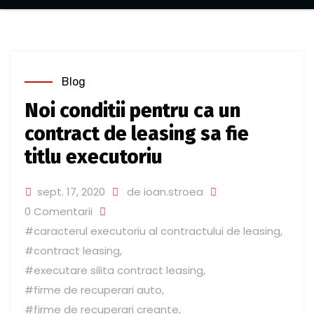
Blog
Noi conditii pentru ca un
contract de leasing sa fie
titlu executoriu
sept. 17, 2020
de ioan.stroea
0 Comentarii
#caracterul executoriu al contractului de leasing
,
#contract leasing
,
#executare silita contract leasing
,
#firme de recuperari auto
,
#firme de recuperari creante
,