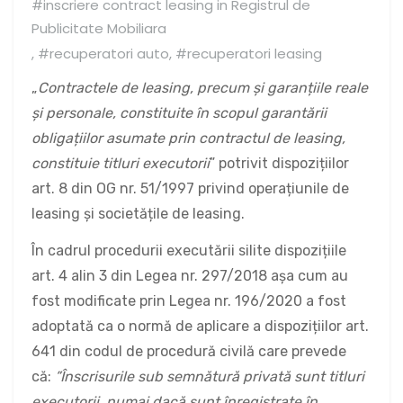
#inscriere contract leasing in Registrul de
Publicitate Mobiliara
,
#recuperatori auto
,
#recuperatori leasing
„
Contractele de leasing, precum și garanțiile reale
și personale, constituite în scopul garantării
obligațiilor asumate prin contractul de leasing,
constituie titluri executorii
” potrivit dispozițiilor
art. 8 din OG nr. 51/1997 privind operațiunile de
leasing și societățile de leasing.
În cadrul procedurii executării silite dispozițiile
art. 4 alin 3 din Legea nr. 297/2018 așa cum au
fost modificate prin Legea nr. 196/2020 a fost
adoptată ca o normă de aplicare a dispozițiilor art.
641 din codul de procedură civilă care prevede
că:
”Înscrisurile sub semnătură privată sunt titluri
executorii, numai dacă sunt înregistrate în