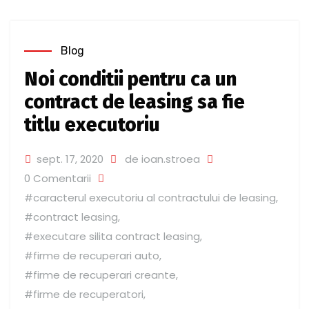
Blog
Noi conditii pentru ca un
contract de leasing sa fie
titlu executoriu
sept. 17, 2020
de ioan.stroea
0 Comentarii
#caracterul executoriu al contractului de leasing
,
#contract leasing
,
#executare silita contract leasing
,
#firme de recuperari auto
,
#firme de recuperari creante
,
#firme de recuperatori
,